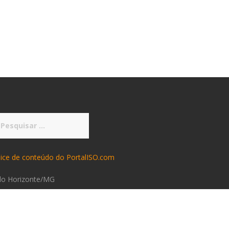
squisar
r:
dice de conteúdo do PortalISO.com
lo Horizonte/MG