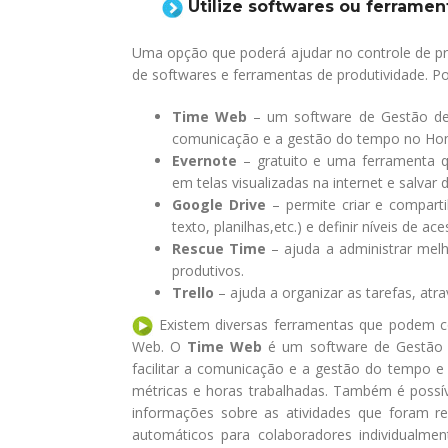
Utilize softwares ou ferrame
Uma opção que poderá ajudar no controle de pro
de softwares e ferramentas de produtividade. 
Time Web
– um software de Gestão de P
comunicação e a gestão do tempo no Hom
Evernote
– gratuito e uma ferramenta 
em telas visualizadas na internet e salva
Google Drive
– permite criar e compart
texto, planilhas,etc.) e definir níveis de ac
Rescue Time
– ajuda a administrar melh
produtivos.
Trello
– ajuda a organizar as tarefas, atr
Existem diversas ferramentas que podem c
Web. O
Time Web
é um software de Gestão d
facilitar a comunicação e a gestão do tempo e
métricas e horas trabalhadas. Também é possível
informações sobre as atividades que foram rea
automáticos para colaboradores individualment