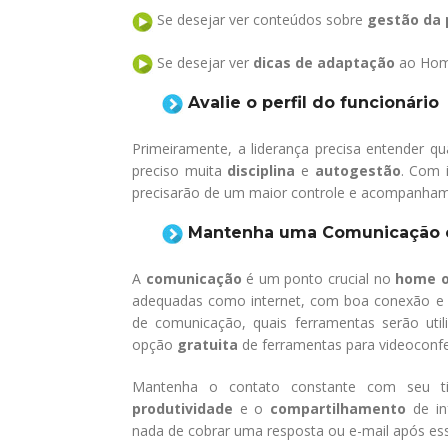
Se desejar ver conteúdos sobre
gestão da 
Se desejar ver
dicas de adaptação
ao Hom
Avalie o perfil do funcionário
Primeiramente, a liderança precisa entender qua
preciso muita
disciplina
e
autogestão
. Com i
precisarão de um maior controle e acompanha
Mantenha
uma
Comunicação 
A
comunicação
é um ponto crucial no
home o
adequadas como internet, com boa conexão e si
de comunicação, quais ferramentas serão ut
opção
gratuita
de ferramentas para videoconfer
Mantenha o contato constante com seu 
produtividade
e o
compartilhamento
de in
nada de cobrar uma resposta ou e-mail após ess